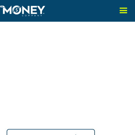
INVIERTE CON
PROPÓSITO,
CONSTRUYE TU
FUTURO.
Aprende a invertir con confianza, estrategia y visión a
largo plazo.